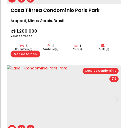
Ver detalhes
Total:
Casa de C
Casa Térrea Condomínio Paris Park
Araporã
,
Minas Gerais
,
Brasil