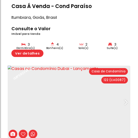
Casa Á Venda - Cond Paraíso
Itumbiara
,
Goiás
,
Brasil
Consulte o Valor
Imóvel para Venda
3
4
2
Dormitório(s)
Banheiro(s)
Sala(s)
Su
530m²
Ver detalhes
Total:
IMPERDÍVEL
Casa de C
122