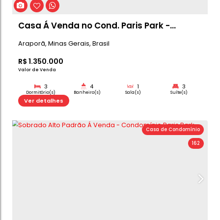
Casa - Condomínio Paris Park
Araporã
,
Minas Gerais
,
Brasil
R$
1.350.000
Valor de Venda
3
4
1
Dormitório(s)
Banheiro(s)
Sala(s)
Su
300m²
Ver detalhes
Total:
Casa de C