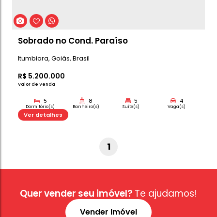
Araporã
,
Minas Gerais
,
Brasil
R$
1.900.000
Valor de Venda
3
4
1
Dormitório(s)
Banheiro(s)
Sala(s)
Su
247m²
Ver detalhes
Total:
Casa de C
1
Quer vender seu imóvel?
Te ajudamos!
Vender Imóvel