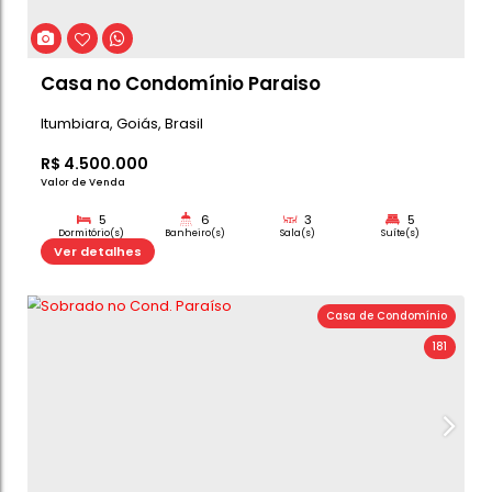
3
4
2
Dormitório(s)
Banheiro(s)
Sala(s)
Su
300m²
Ver detalhes
Total:
Casa de C
CASA NO CONDOMÍNIO PARIS PARK