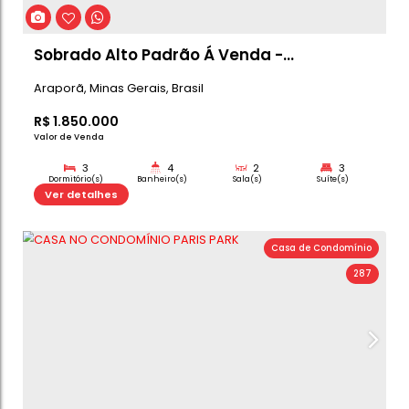
Casa Á Venda no Cond. Paris Park -
Araporã
Araporã
,
Minas Gerais
,
Brasil
R$
1.350.000
Valor de Venda
3
4
1
Dormitório(s)
Banheiro(s)
Sala(s)
Su
4
Ver detalhes
Vaga(s)
Casa de C