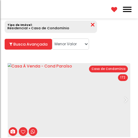
Casa de Condomínio
Tipo de Imóvel:
Residencial » Casa de Condomínio
Busca Avançada
Casa de C