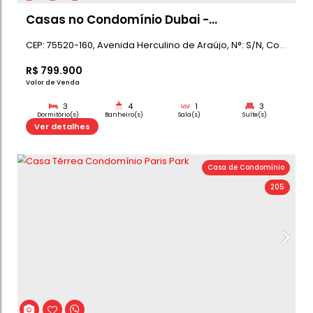
Casas no Condomínio Dubai -
Lançamento
CEP: 75520-160
,
Avenida Herculino de Araújo
,
N°:
S
R$
799.900
Valor de Venda
3
4
1
Dormitório(s)
Banheiro(s)
Sala(s)
Su
230m²