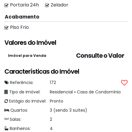
medida;
Portaria 24h
Zelador
Ar-condicionado, cortinas, espelhos e box em
todos os banheiros;
Acabamento
Piso Frio
Tudo isso em um dos condomínios mais
Valores do Imóvel
desejados de Itumbiara!
Consulte o Valor
Imóvel para Venda
Citti Imóveis;
Creci: CJ. 25.707
Características do Imóvel
Referência:
172
Tipo de Imóvel:
Residencial
»
Casa de Condomínio
Estágio do Imóvel:
Pronto
Quartos:
3 (sendo 3 suítes)
Salas:
2
Banheiros:
4