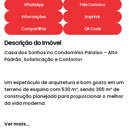
WhatsApp
Fale Conosco
Informações
Imprimir
Compartilhar
QR Code
Descrição do Imóvel
Casa dos Sonhos no Condomínio Paraíso – Alto
Padrão, Sofisticação e Conforto!
Um espetáculo de arquitetura e bom gosto em um
terreno de esquina com 530 m², sendo 300 m² de
construção planejada para proporcionar o melhor
da vida moderna:
Ver mais...
3 suítes incríveis, incluindo uma suíte master com