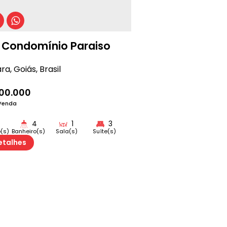
 Condomínio Paraiso
ara
,
Goiás
,
Brasil
00.000
 Venda
4
1
3
o(s)
Banheiro(s)
Sala(s)
Suíte(s)
etalhes
)