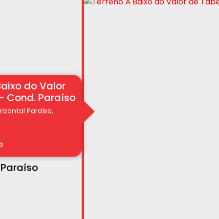
Baixo do Valor
- Cond. Paraíso
izontal Paraíso
a
 Paraíso
 Residencial
schek
tumbiara