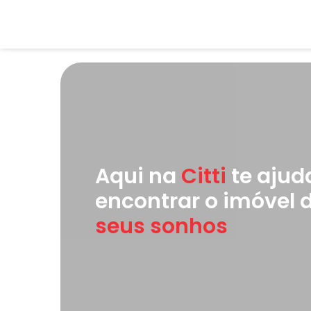
Aqui na
Citti
te aju
encontrar o imóvel 
seus sonhos