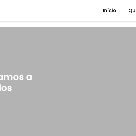
Início
Qu
damos a
dos