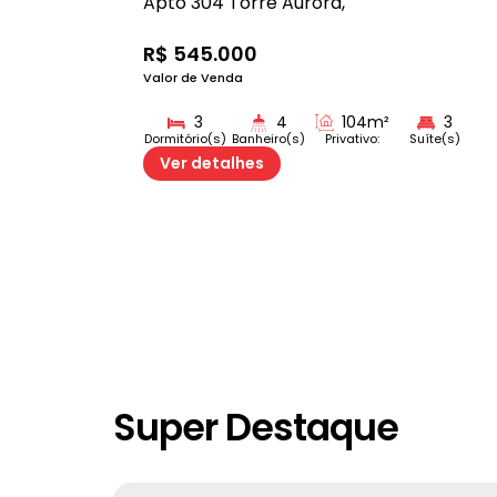
Apto 304 Torre Aurora
,
Residence
R$
545.000
Valor de Venda
3
4
104m²
3
Dormitório(s)
Banheiro(s)
Privativo:
Suíte(s)
2
Ver detalhes
Vaga(s)
Super Destaque