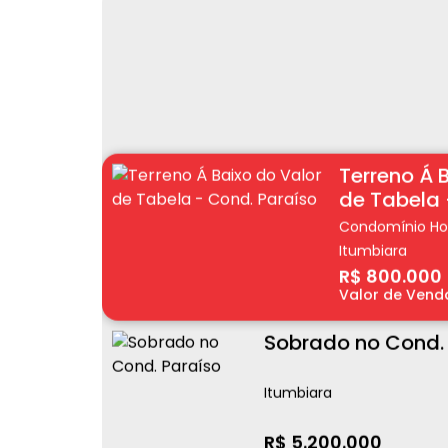
Terreno Á 
de Tabela 
Condomínio Hor
Itumbiara
R$
800.000
Valor de Vend
Sobrado no Cond.
Itumbiara
R$
5.200.000
Valor de Venda
Apartamento
Sarah Kubit
Jardim América
I
R$
600.000