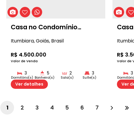
Casa no Condomínio
Casa
Paraiso
Itumbiara
,
Goiás
,
Brasil
Itumbi
R$
4.500.000
R$
3.5
Valor de Venda
Valor de
3
5
2
3
3
Dormitório(s)
Banheiro(s)
Sala(s)
Suíte(s)
Dormitóri
4
4
Ver detalhes
Ver d
Vaga(s)
Vaga(s
1
2
3
4
5
6
7