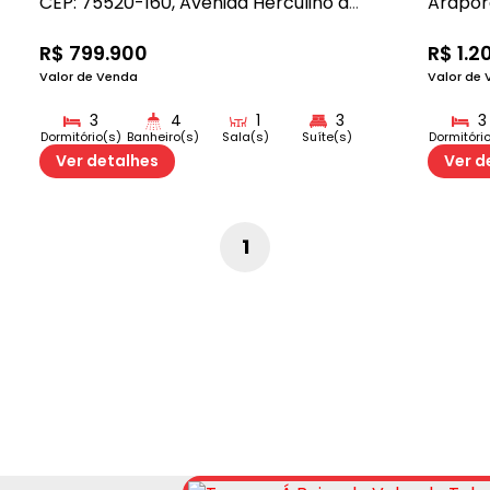
CEP: 75520-160
,
Avenida Herculino de Araújo
,
N°:
Arapor
S/N
R$
799.900
R$
1.2
Valor de Venda
Valor de
3
4
1
3
3
Dormitório(s)
Banheiro(s)
Sala(s)
Suíte(s)
Dormitóri
230m²
2
Ver detalhes
Ver d
Total:
Vaga(s
1