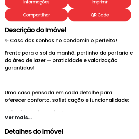
Informações
Imprimir
Compartilhar
QR Code
Descrição do Imóvel
✨ Casa dos sonhos no condomínio perfeito!
Frente para o sol da manhã, pertinho da portaria e
da área de lazer — praticidade e valorização
garantidas!
Uma casa pensada em cada detalhe para
oferecer conforto, sofisticação e funcionalidade:
✅ 3 suítes independentes
Ver mais...
✅ Suíte master ampla com closet
✅ Área íntima reservada + corredor com roupeiro
Detalhes do Imóvel
✅ Sala de estar e jantar integradas, amplas e