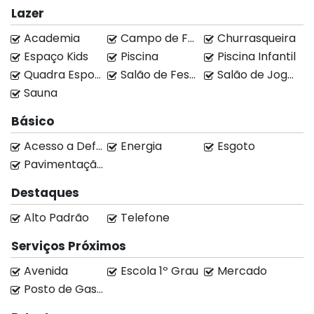
super arejadas
Lazer
✅ Área gourmet separada com churrasqueira a
Academia
Campo de Futebol
Churrasqueira
carvão
Espaço Kids
Piscina
Piscina Infantil
✅ Ofurô com hidromassagem aquecida para
momentos de relaxamento
Quadra Esportiva
Salão de Festas
Salão de Jogos
✅ Energia fotovoltaica.
Sauna
✅ Casa completa em armários planejados.
Básico
📐 Terreno: 300 m²
Acesso a Deficientes
Energia
Esgoto
🏠 Área construída: 181,91 m²
Pavimentação
Destaques
Aqui você vive com conforto, lazer e
Alto Padrão
Telefone
sustentabilidade em um só lugar.
Serviços Próximos
✨ Seu novo capítulo começa aqui!
Avenida
Escola 1º Grau
Mercado
Posto de Gasolina