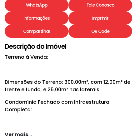
WhatsApp
Fale Conosco
Informações
Imprimir
Compartilhar
QR Code
Descrição do Imóvel
Terreno à Venda:
Dimensões do Terreno:
300,00m², com 12,00m² de
frente e fundo, e 25,00m² nas laterais.
Condomínio Fechado com Infraestrutura
Completa:
Segurança 24 horas;
Ver mais...