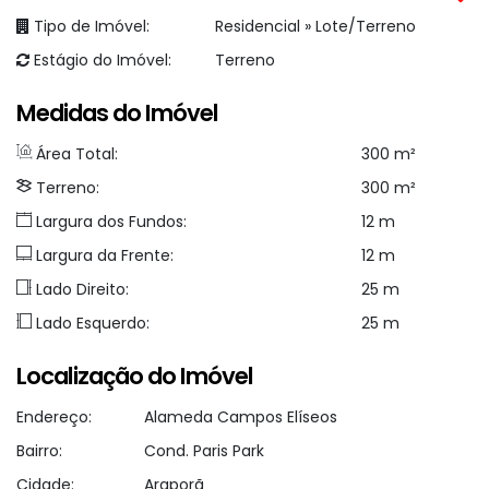
Tipo de Imóvel:
Residencial
»
Lote/Terreno
Estágio do Imóvel:
Terreno
Medidas do Imóvel
Área Total:
300 m²
Terreno:
300 m²
Largura dos Fundos:
12 m
Largura da Frente:
12 m
Lado Direito:
25 m
Lado Esquerdo:
25 m
Localização do Imóvel
Endereço:
Alameda Campos Elíseos
Bairro:
Cond. Paris Park
Cidade:
Araporã