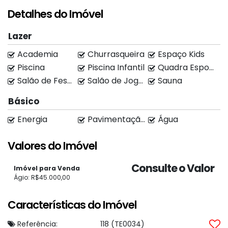
Área de Lazer;
Detalhes do Imóvel
Quadras Esportivas;
Lazer
Playground;
Academia
Churrasqueira
Espaço Kids
Piscina
Piscina Infantil
Quadra Esportiva
Salão de Festas;
Salão de Festas
Salão de Jogos
Sauna
Espaço ideal para construir a casa dos seus
Básico
sonhos;
Energia
Pavimentação
Água
Ambiente tranquilo e familiar;
Valores do Imóvel
Agende uma visita!
Consulte o Valor
Imóvel para Venda
Ágio: R$45.000,00
Características do Imóvel
Citti Imóveis.
Creci: CJ. 25.707
Referência:
118
(TE0034)