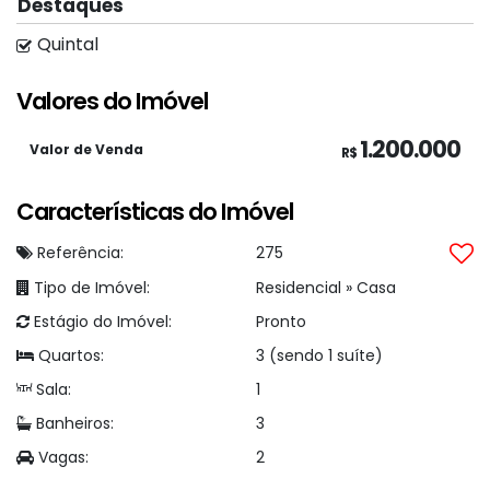
Destaques
economia.
Quintal
📐 Área construída: 171 m²
Valores do Imóvel
📐 Área do terreno: 300 m²
1.200.000
Valor de Venda
R$
Valor R$1.100.000,00
Características do Imóvel
Referência:
275
Tipo de Imóvel:
Residencial
»
Casa
Estágio do Imóvel:
Pronto
Quartos:
3 (sendo 1 suíte)
Sala:
1
Banheiros:
3
Vagas:
2