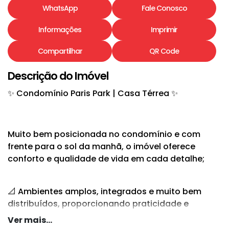
WhatsApp
Fale Conosco
Informações
Imprimir
Compartilhar
QR Code
Descrição do Imóvel
✨ Condomínio Paris Park | Casa Térrea ✨
Muito bem posicionada no condomínio e com
frente para o sol da manhã, o imóvel oferece
conforto e qualidade de vida em cada detalhe;
📐 Ambientes amplos, integrados e muito bem
distribuídos, proporcionando praticidade e
convivência harmoniosa para toda a família.
Ver mais...