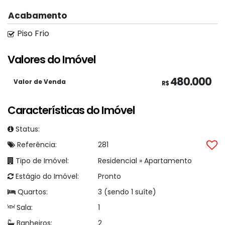
Não perca essa oportunidade de morar em um
Acabamento
lugar que oferece segurança, tranquilidade e uma
Piso Frio
estrutura completa para sua família!
Valores do Imóvel
📞 Entre em contato e agende sua visita!
480.000
Valor de Venda
R$
Características do Imóvel
Status:
VENDIDO!
Referência:
281
Tipo de Imóvel:
Residencial
»
Apartamento
Estágio do Imóvel:
Pronto
Quartos:
3 (sendo 1 suíte)
Sala:
1
Banheiros:
2