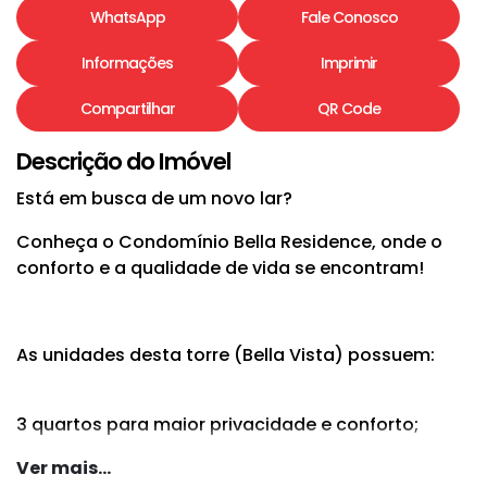
WhatsApp
Fale Conosco
Informações
Imprimir
Compartilhar
QR Code
Descrição do Imóvel
Está em busca de um novo lar?
Conheça o Condomínio Bella Residence, onde o
conforto e a qualidade de vida se encontram!
As unidades desta torre (Bella Vista) possuem:
3 quartos para maior privacidade e conforto;
Lavabo;
Ver mais...