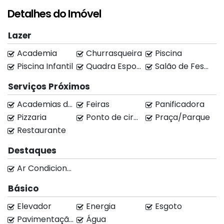
Cozinha;
Detalhes do Imóvel
Sala;
Lazer
Com armários;
Academia
Churrasqueira
Piscina
Varanda com churrasqueira á carvão;
Piscina Infantil
Quadra Esportiva
Salão de Festas
2 Vagas de Garagem;
Serviços Próximos
Academias de ginástica
Feiras
Panificadora
Pizzaria
Ponto de circular
Praça/Parque
Empreendimento já entregue e pronto para morar.
Restaurante
Destaques
Localização Privilegiada: está localizado em uma
Ar Condicionado
área estratégica, próximo a serviços, comércio e
vias de acesso, oferecendo toda a conveniência
Básico
que você precisa no seu dia a dia.
Elevador
Energia
Esgoto
Pavimentação
Água