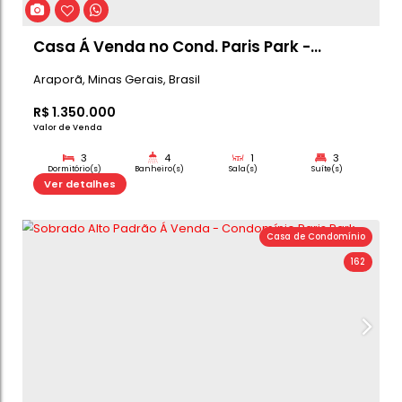
Casa - Condomínio Paris Park
Araporã
,
Minas Gerais
,
Brasil
R$
1.350.000
Valor de Venda
3
4
1
Dormitório(s)
Banheiro(s)
Sala(s)
Su
300m²
Ver detalhes
Total:
Casa de C