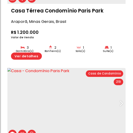
Ver detalhes
Total:
Casa de C
Casa Térrea Condomínio Paris Park
Araporã
,
Minas Gerais
,
Brasil