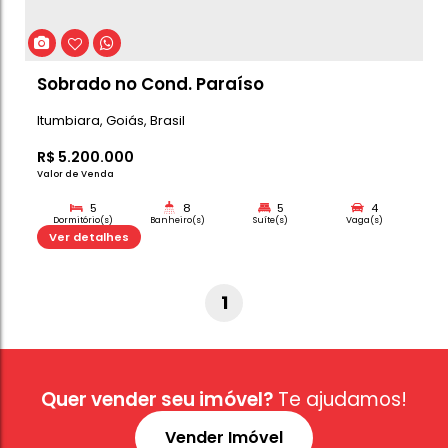
Araporã
,
Minas Gerais
,
Brasil
R$
1.900.000
Valor de Venda
3
4
1
Dormitório(s)
Banheiro(s)
Sala(s)
Su
247m²
Ver detalhes
Total:
Casa de C
1
Quer vender seu imóvel?
Te ajudamos!
Vender Imóvel