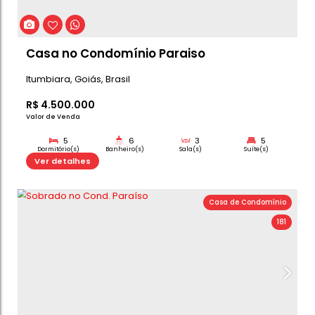
3
4
2
Dormitório(s)
Banheiro(s)
Sala(s)
Su
300m²
Ver detalhes
Total:
Casa de C
CASA NO CONDOMÍNIO PARIS PARK