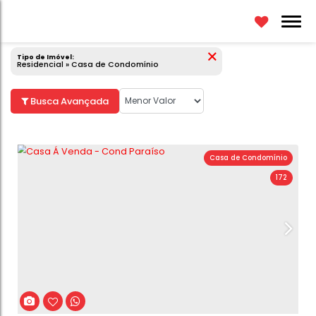
Casa de Condomínio
Tipo de Imóvel:
Residencial » Casa de Condomínio
Busca Avançada
Casa de C