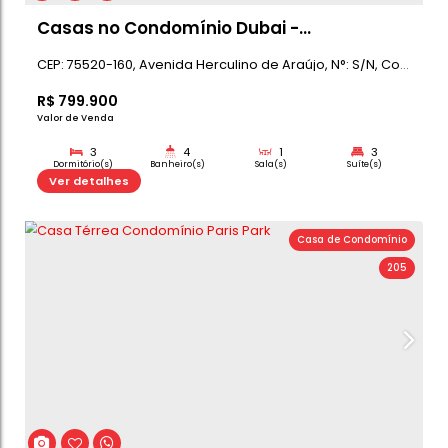
Casas no Condomínio Dubai -
Lançamento
CEP: 75520-160
,
Avenida Herculino de Araújo
,
N°:
S
R$
799.900
Valor de Venda
3
4
1
Dormitório(s)
Banheiro(s)
Sala(s)
Su
230m²