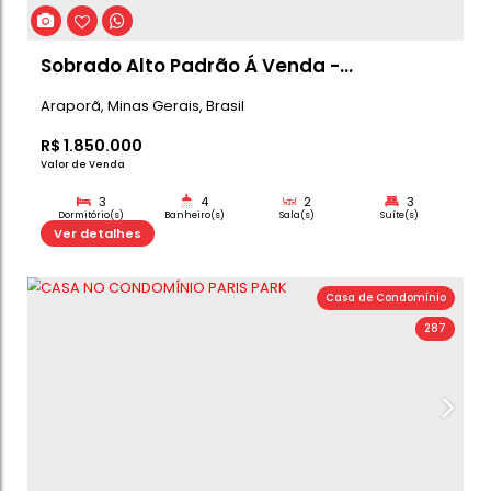
Casa Á Venda no Cond. Paris Park -
Araporã
Araporã
,
Minas Gerais
,
Brasil
R$
1.350.000
Valor de Venda
3
4
1
Dormitório(s)
Banheiro(s)
Sala(s)
Su
4
Ver detalhes
Vaga(s)
Casa de C