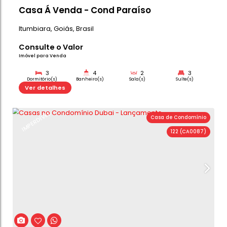
Casa Á Venda - Cond Paraíso
Itumbiara
,
Goiás
,
Brasil
Consulte o Valor
Imóvel para Venda
3
4
2
Dormitório(s)
Banheiro(s)
Sala(s)
Su
530m²
Ver detalhes
Total:
IMPERDÍVEL
Casa de C
122